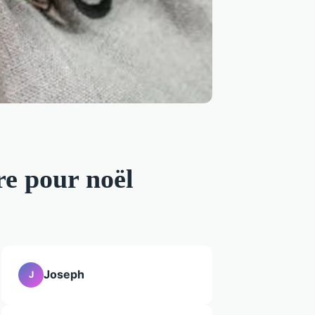
re pour noël
Joseph
J