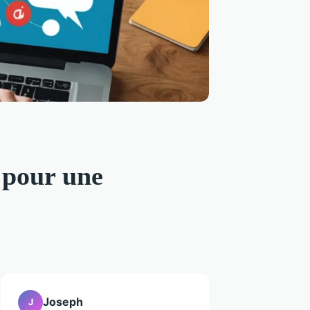
s pour une
Joseph
J