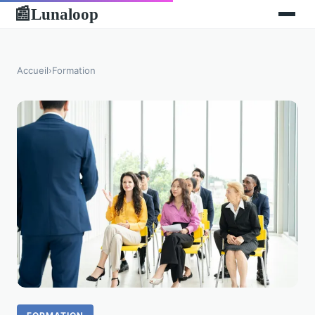
Lunaloop
📰
Accueil
›
Formation