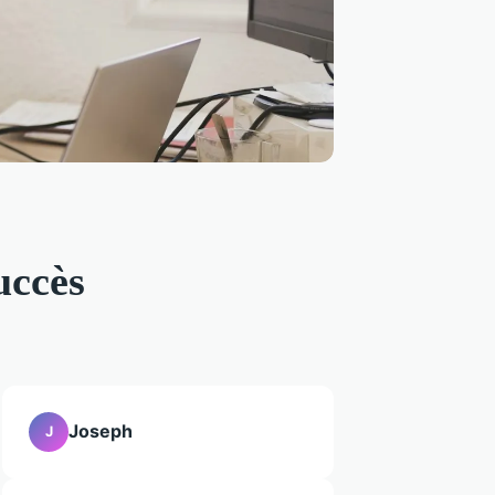
uccès
Joseph
J