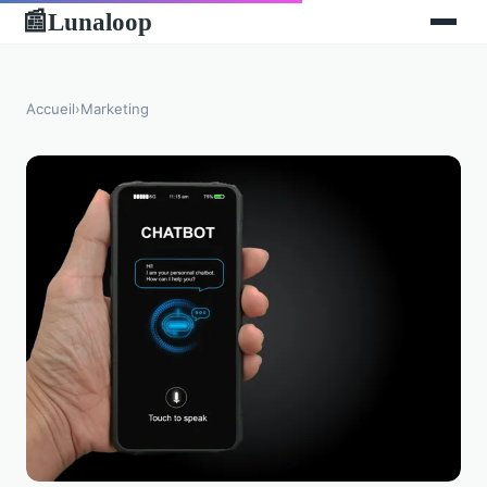
Lunaloop
📰
Accueil
›
Marketing