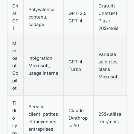
Ch
Gratuit;
Polyvalence,
at
GPT-3.5,
ChatGPT
contenu,
GP
GPT-4
Plus :
codage
T
20$/mois
Mi
cr
Variable
os
Intégration
GPT-4
selon les
oft
Microsoft,
Turbo
plans
Co
usage interne
Microsoft
pil
ot
Ti
Service
di
Claude
client, petites
25$/utilisa
o
(Anthrop
et moyennes
teur/mois
Ly
ic AI)
entreprises
ro