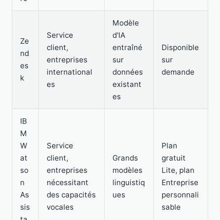
Modèle
Service
d'IA
Ze
client,
entraîné
Disponible
nd
entreprises
sur
sur
es
international
données
demande
k
es
existant
es
IB
M
W
Service
Plan
at
client,
Grands
gratuit
so
entreprises
modèles
Lite, plan
n
nécessitant
linguistiq
Entreprise
As
des capacités
ues
personnali
sis
vocales
sable
ta